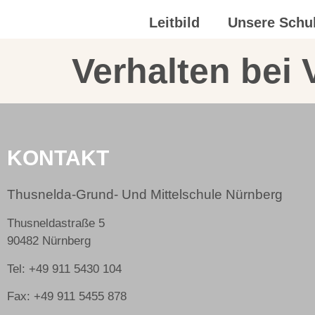
Leitbild
Unsere Schu
Verhalten bei
KONTAKT
Thusnelda-Grund- Und Mittelschule Nürnberg
Thusneldastraße 5
90482 Nürnberg
Tel: +49 911 5430 104
Fax: +49 911 5455 878