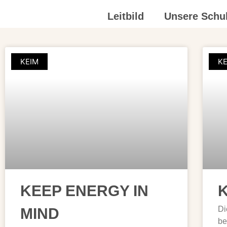
Leitbild
Unsere Schu
KEIM
KE
KEEP ENERGY IN
K
Di
MIND
be